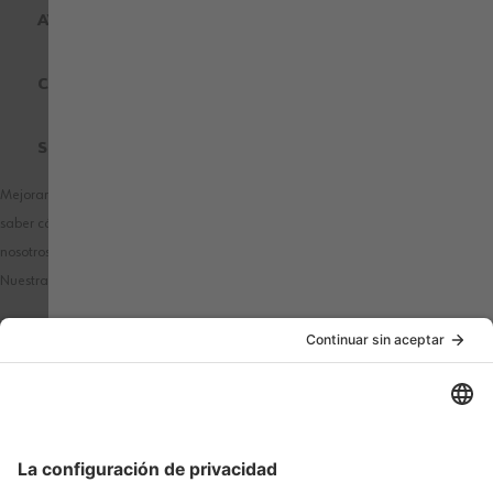
AYUDA
CERTIFICADOS DE CALIDAD
SOBRE WÜRTH MODYF
Mejoramos nuestros productos y publicidad utilizando Microsoft Clarity para
saber cómo utilizas nuestro sitio web. Al utilizar nuestra web, aceptas que
nosotros y Microsoft podamos recopilar y utilizar estos datos.
Nuestra
declaración de privacidad
tiene más detalles.
PAÍS / IDIOMA
MÉTODOS DE PAGO