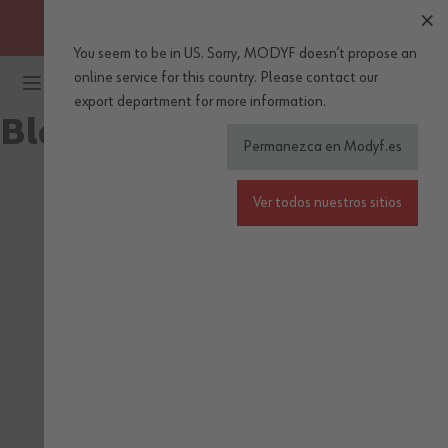
OBTENGA ENVÍOS GRATUITOS A PARTIR DE 30 EUROS DE
COMPRA (IVA incl.)
You seem to be in US. Sorry, MODYF doesn’t propose an
Ir al contenido
online service for this country.
Please
contact our
export department
for more information.
Black Friday
WÜRTH MODYF
Permanezca en Modyf.es
Ver todos nuestros sitios
PAGO SEGURO
ENTREGA
ENVÍOS
RÁPIDA
GRATUITOS
Transferencia,
Paypal, Visa,
de 3 a 4 días
a partir de 30 €
Mastercard
hábiles (en
(IVA incl.)
Península Ibérica)