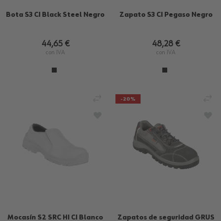
Bota S3 CI Black Steel Negro
Zapato S3 CI Pegaso Negro
44,65 €
48,28 €
con IVA
con IVA
AÑADIR PARA COMPARAR
AÑ
-20%
AÑADIR A LA LISTA DE DESEOS
AÑA
Mocasín S2 SRC HI CI Blanco
Zapatos de seguridad GRUS