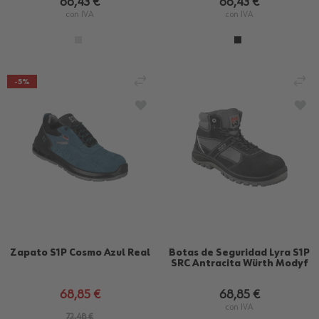
66,43 €
66,43 €
con IVA
con IVA
AÑADIR PARA COMPARAR
AÑ
-5%
AÑADIR A LA LISTA DE DESEOS
AÑA
Zapato S1P Cosmo Azul Real
Botas de Seguridad Lyra S1P
SRC Antracita Würth Modyf
68,85 €
68,85 €
con IVA
72,48 €