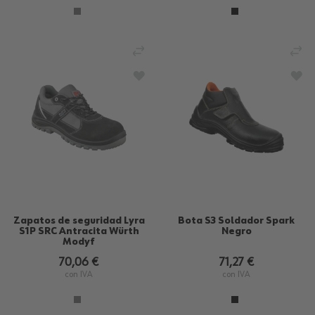
AÑADIR PARA COMPARAR
AÑ
AÑADIR A LA LISTA DE DESEOS
AÑA
Zapatos de seguridad Lyra
Bota S3 Soldador Spark
S1P SRC Antracita Würth
Negro
Modyf
70,06 €
71,27 €
con IVA
con IVA