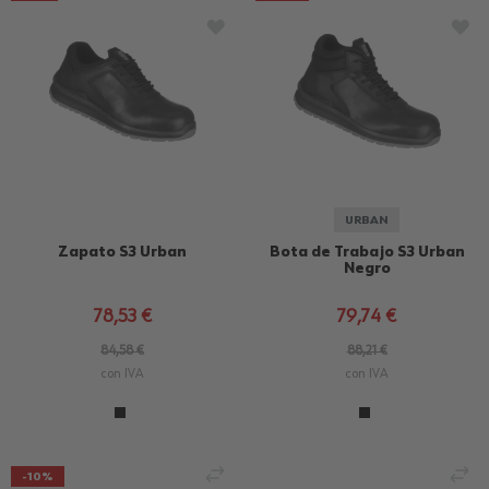
AÑADIR A LA LISTA DE DESEOS
AÑA
URBAN
Zapato S3 Urban
Bota de Trabajo S3 Urban
Negro
78,53 €
79,74 €
84,58 €
88,21 €
con IVA
con IVA
AÑADIR PARA COMPARAR
AÑ
-10%