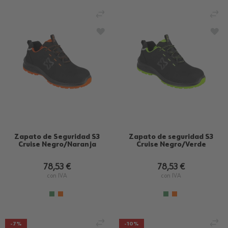
AÑADIR PARA COMPARAR
AÑ
AÑADIR A LA LISTA DE DESEOS
AÑA
Zapato de Seguridad S3
Zapato de seguridad S3
Cruise Negro/Naranja
Cruise Negro/Verde
78,53 €
78,53 €
con IVA
con IVA
AÑADIR PARA COMPARAR
AÑ
-7%
-10%