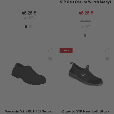
S1P Gris Oscuro Würth Modyf
48,28 €
48,28 €
con IVA
60,38 €
con IVA
AÑADIR PARA COMPARAR
AÑ
-20%
AÑADIR A LA LISTA DE DESEOS
AÑA
Mocasín S2 SRC HI CI Negro
Zapato S1P New Soft Black