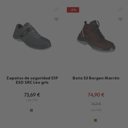
AÑADIR PARA COMPARAR
AÑ
-2%
AÑADIR A LA LISTA DE DESEOS
AÑA
Zapatos de seguridad S1P
Bota S3 Bergen Marrón
ESD SRC Leo gris
73,69 €
74,90 €
con IVA
76,11 €
con IVA