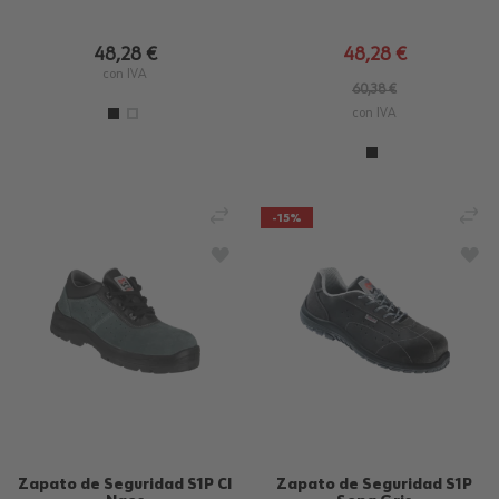
48,28 €
48,28 €
con IVA
60,38 €
con IVA
AÑADIR PARA COMPARAR
AÑ
-15%
AÑADIR A LA LISTA DE DESEOS
AÑA
Zapato de Seguridad S1P CI
Zapato de Seguridad S1P