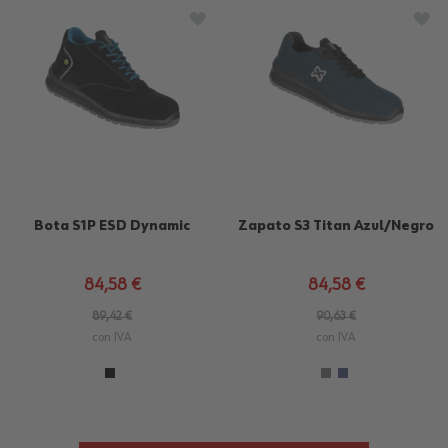
AÑADIR A LA LISTA DE DESEOS
AÑA
Bota S1P ESD Dynamic
Zapato S3 Titan Azul/Negro
84,58 €
84,58 €
89,42 €
90,63 €
con IVA
con IVA