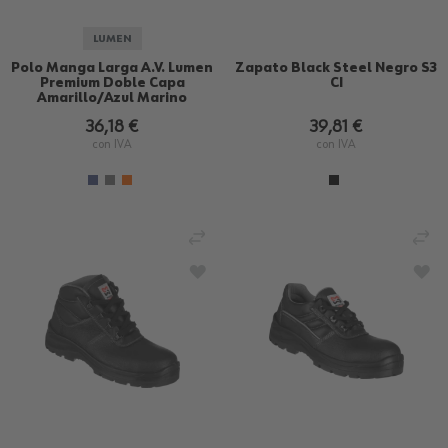
LUMEN
Polo Manga Larga A.V. Lumen
Zapato Black Steel Negro S3
Premium Doble Capa
CI
Amarillo/Azul Marino
36,18 €
39,81 €
con IVA
con IVA
AÑADIR PARA COMPARAR
AÑ
AÑADIR A LA LISTA DE DESEOS
AÑA