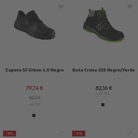
AÑADIR A LA LISTA DE DESEOS
AÑA
Zapato S3 Urban 2.0 Negro
Bota Cruise S3S Negro/Verde
79,74 €
82,16 €
con IVA
88,21 €
con IVA
AÑADIR PARA COMPARAR
AÑ
-5%
-7%