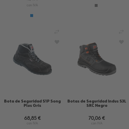
con IVA
AÑADIR PARA COMPARAR
AÑ
AÑADIR A LA LISTA DE DESEOS
AÑA
Bota de Seguridad S1P Song
Botas de Seguridad Indus S3L
Plus Gris
SRC Negro
68,85 €
70,06 €
con IVA
con IVA