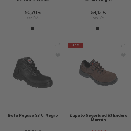
50,70 €
53,12 €
con IVA
con IVA
AÑADIR PARA COMPARAR
AÑ
-10%
AÑADIR A LA LISTA DE DESEOS
AÑA
Bota Pegaso S3 CI Negro
Zapato Seguridad S3 Enduro
Marrón