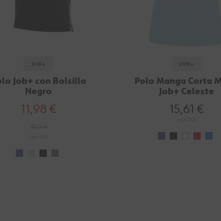
JOB+
JOB+
lo Job+ con Bolsillo
Polo Manga Corta M
Negro
Job+ Celeste
11,98 €
15,61 €
con IVA
19,24 €
con IVA