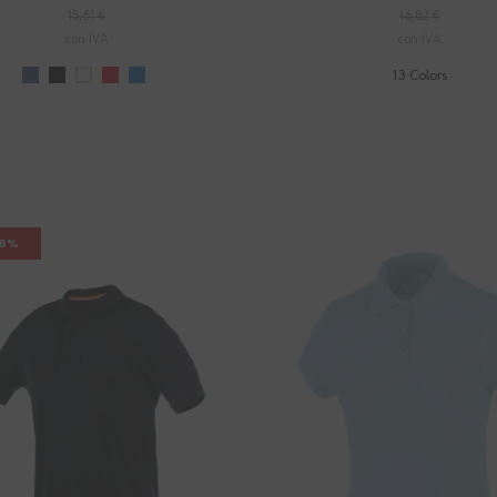
15,61 €
16,82 €
con IVA
con IVA
13 Colors
38%