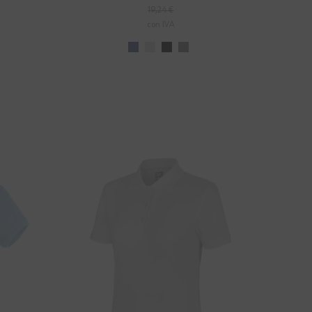
19,24 €
con IVA