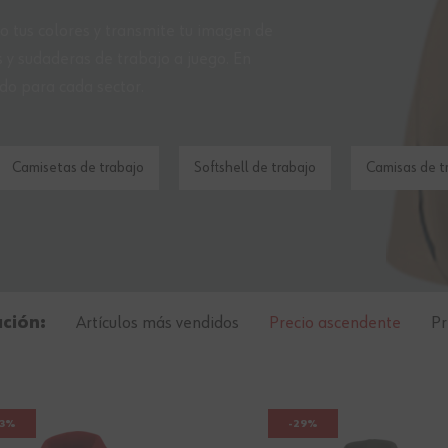
lo tus colores y transmite tu imagen de
 y sudaderas de trabajo a juego. En
do para cada sector.
Camisetas de trabajo
Softshell de trabajo
Camisas de t
ación:
Artículos más vendidos
Precio ascendente
Pr
23%
-29%