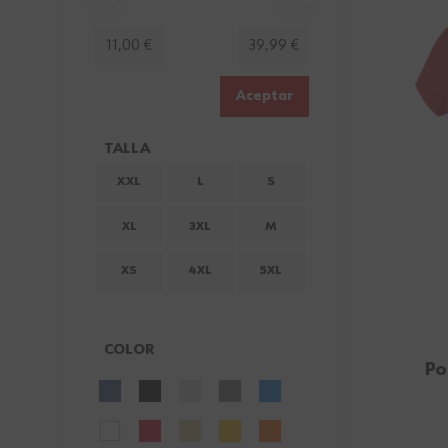
Minimum value
Valor máximo
11,00 €
39,99 €
Aceptar
TALLA
FILTER
XXL
L
S
XL
3XL
M
XS
4XL
5XL
COLOR
Po
FILTER