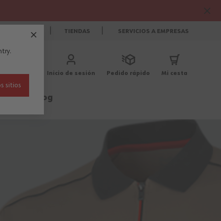
CONTACTO
TIENDAS
SERVICIOS A EMPRESAS
try.
Inicio de sesión
Pedido rápido
Mi cesta
s sitios
Rebajas
Blog