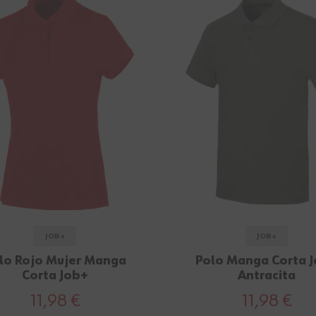
JOB+
JOB+
lo Rojo Mujer Manga
Polo Manga Corta 
Corta Job+
Antracita
11,98 €
11,98 €