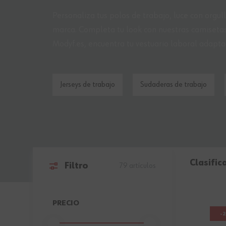
Personaliza tus polos de trabajo, luce con orgul
marca. Completa tu look con nuestras camisetas
Modyf.es, encuentra tu vestuario laboral adapta
Jerseys de trabajo
Sudaderas de trabajo
Clasific
Filtro
79
artículos
Ir a la lista de productos
PRECIO
-
FILTER