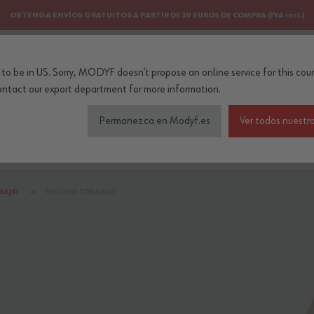
OBTENGA ENVÍOS GRATUITOS A PARTIR DE 30 EUROS DE COMPRA (IVA incl.)
PERSONALIZACIÓN
NEWSLETTER
to be in US. Sorry, MODYF doesn’t propose an online service for this coun
..
ontact our export department
for more information.
Permanezca en Modyf.es
Ver todos nuestro
do de seguridad
Colecciones
Profesiones
Accesorios
ABAJO
POLO DE TRABAJO