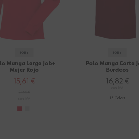
JOB+
JOB+
lo Manga Larga Job+
Polo Manga Corta 
Mujer Rojo
Burdeos
15,61 €
16,82 €
con IVA
21,66 €
13 Colors
con IVA