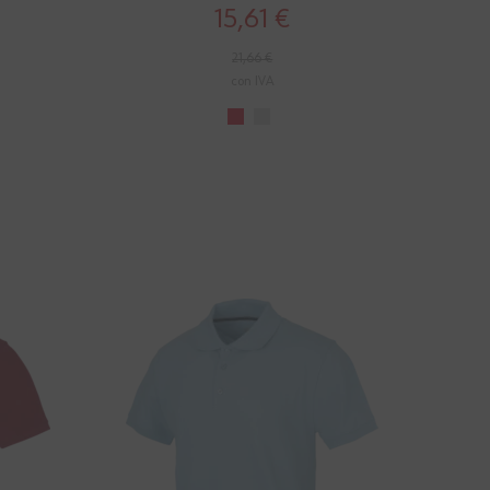
15,61 €
21,66 €
con IVA