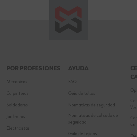
POR PROFESIONES
AYUDA
C
C
Mecanicos
FAQ
Opi
Carpinteros
Guía de tallas
Cer
Soldadores
Normativas de seguridad
Ves
Normativas de calzado de
Jardineros
Cer
seguridad
Ca
Electricistas
Guía de tejidos
Dec
e