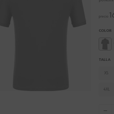
poliéste
1
precio
COLOR
TALLA
XS
4XL