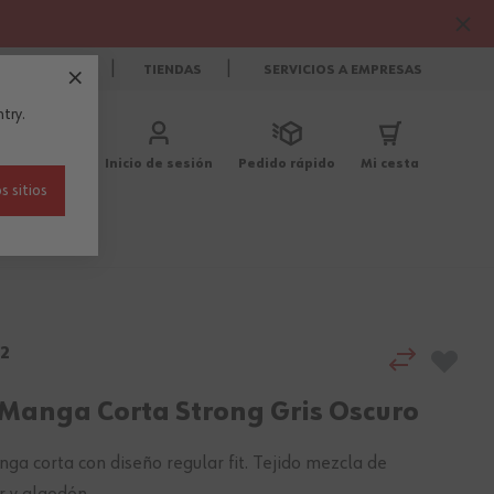
CONTACTO
TIENDAS
SERVICIOS A EMPRESAS
try.
Inicio de sesión
Pedido rápido
Mi cesta
s sitios
Blog
2
 Manga Corta Strong Gris Oscuro
ga corta con diseño regular fit. Tejido mezcla de