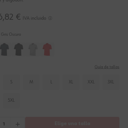
r y algodón.
6,82 €
IVA incluido
Gris Oscuro
Guía de tallas
S
M
L
XL
XXL
3XL
5XL
Elige una talla