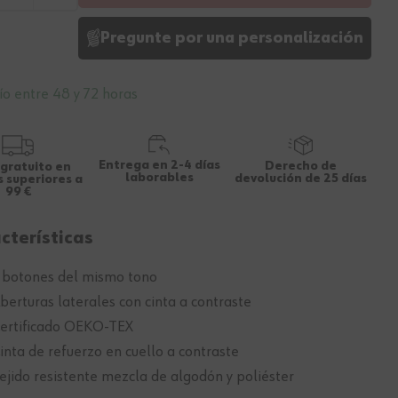
Pregunte por una personalización
ío entre 48 y 72 horas
Entrega en 2-4 días
Derecho de
 gratuito en
laborables
devolución de 25 días
 superiores a
99 €
cterísticas
 botones del mismo tono
berturas laterales con cinta a contraste
ertificado OEKO-TEX
inta de refuerzo en cuello a contraste
ejido resistente mezcla de algodón y poliéster