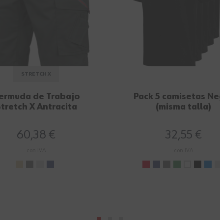
STRETCH X
ermuda de Trabajo
Pack 5 camisetas N
tretch X Antracita
(misma talla)
60,38 €
32,55 €
con IVA
con IVA