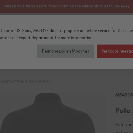
OBTENGA ENVÍOS GRATUITOS A PARTIR DE 30 EUROS DE COMPRA (IVA incl.)
PERSONALIZACIÓN
NEWSLETTER
to be in US. Sorry, MODYF doesn’t propose an online service for this coun
..
ontact our export department
for more information.
Permanezca en Modyf.es
Ver todos nuestro
do de seguridad
Colecciones
Profesiones
Accesorios
 CORTA STRONG GRIS OSCURO
M54718
Polo
Polo man