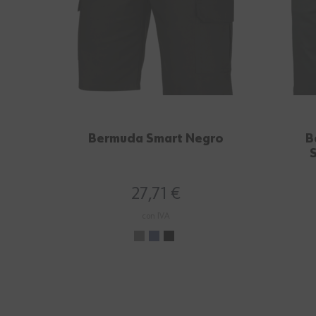
Bermuda Smart Negro
B
S
27,71 €
con IVA