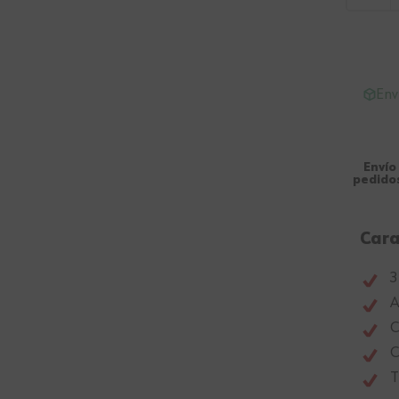
Env
Envío
pedidos
Cara
3
A
C
C
T