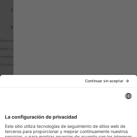
CERTIFICADOS DE CALIDAD
SOBRE WÜRTH MODYF
Mejoramos nuestros productos y publicidad utilizando Microsoft Clarity para
saber cómo utilizas nuestro sitio web. Al utilizar nuestra web, aceptas que
nosotros y Microsoft podamos recopilar y utilizar estos datos.
Nuestra
declaración de privacidad
tiene más detalles.
PAÍS / IDIOMA
MÉTODOS DE PAGO