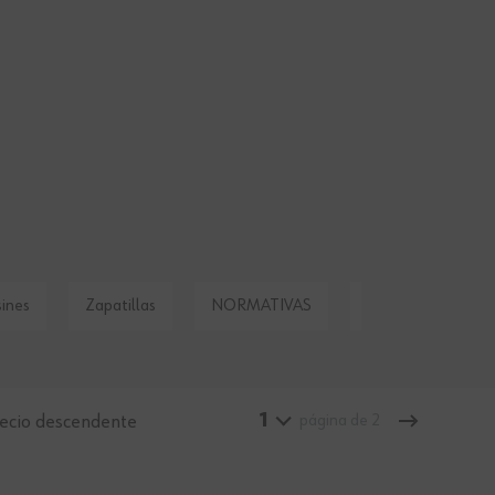
ines
Zapatillas
NORMATIVAS
Accesorios para el
1
ecio descendente
página de 2