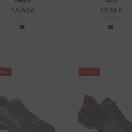
Negro
S3 CI
38,60 €
39,81 €
con IVA
con IVA
20%
-20%