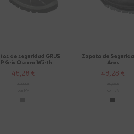
tos de seguridad GRUS
Zapato de Segurida
1P Gris Oscuro Würth
Ares
Modyf
48,28 €
48,28 €
60,38 €
60,38 €
con IVA
con IVA