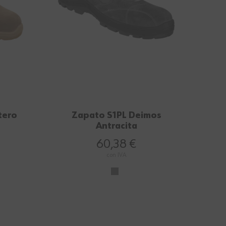
tero
Zapato S1PL Deimos
Antracita
60,38 €
con IVA