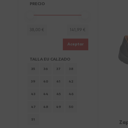
Ir a la lista de productos
PRECIO
FILTER
Minimum value
Valor máximo
38,00 €
141,99 €
Aceptar
TALLA EU CALZADO
FILTER
35
36
37
38
39
40
41
42
43
44
45
46
47
48
49
50
51
Zap