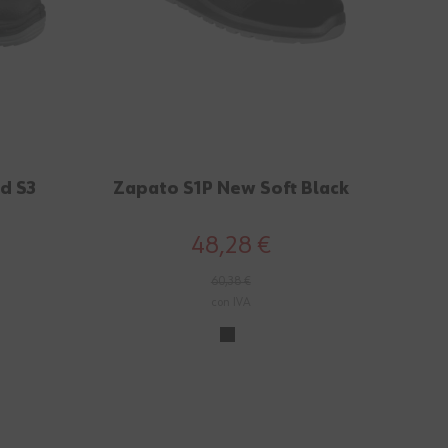
d S3
Zapato S1P New Soft Black
48,28 €
60,38 €
con IVA