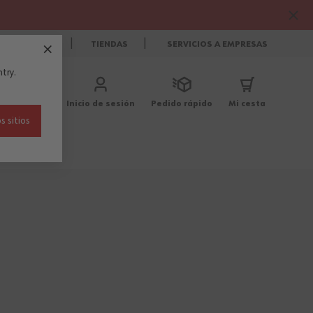
CONTACTO
TIENDAS
SERVICIOS A EMPRESAS
try.
Inicio de sesión
Pedido rápido
Mi cesta
s sitios
Blog