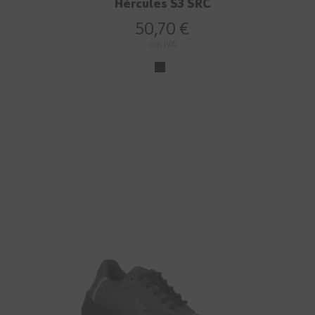
Hércules S3 SRC
50,70 €
con IVA