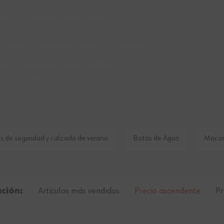
ja con la misma eficacia pero con
ltado en la incorporación de materiales de
dan tanto la seguridad como la ergonomía.
dad de
zapatos de seguridad
ón que se necesitan para cada tipo de
s de seguridad y calzado de verano
Botas de Agua
Mocas
ación:
Artículos más vendidos
Precio ascendente
Pr