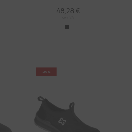
48,28 €
con IVA
-20%