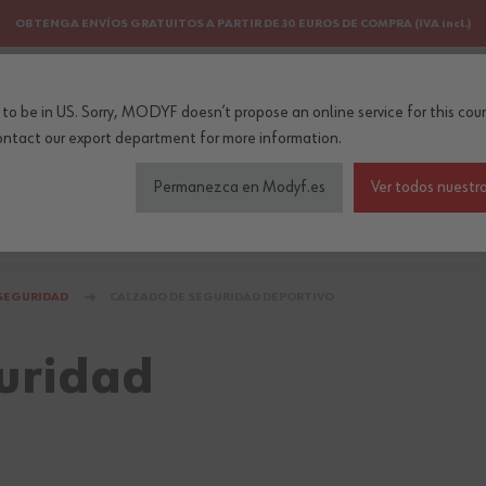
OBTENGA ENVÍOS GRATUITOS A PARTIR DE 30 EUROS DE COMPRA (IVA incl.)
PERSONALIZACIÓN
NEWSLETTER
to be in US. Sorry, MODYF doesn’t propose an online service for this coun
..
ontact our export department
for more information.
Permanezca en Modyf.es
Ver todos nuestro
do de seguridad
Colecciones
Profesiones
Accesorios
 SEGURIDAD
CALZADO DE SEGURIDAD DEPORTIVO
uridad