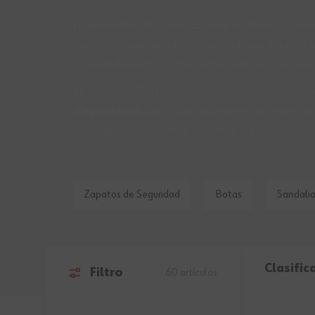
La necesidad de que el calzado de trabajo prote
ligereza, flexibilidad y estilo moderno, ha resu
alto rendimiento y tecnologías textiles que cui
En Würth MODYF encuentras una amplia varie
deportivos
con todos los niveles de protecci
actividad en diferentes entornos laborales.
Zapatos de Seguridad
Botas
Sandalia
Clasific
Filtro
60
artículos