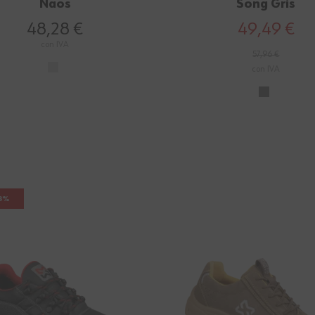
Naos
Song Gris
48,28 €
49,49 €
con IVA
57,96 €
con IVA
13%