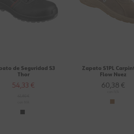
pato de Seguridad S3
Zapato S1PL Carpin
Thor
Flow Nuez
54,33 €
60,38 €
con IVA
62,80 €
con IVA