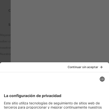
CERTIFICADOS DE CALIDAD
SOBRE WÜRTH MODYF
Mejoramos nuestros productos y publicidad utilizando Microsoft Clarity para
saber cómo utilizas nuestro sitio web. Al utilizar nuestra web, aceptas que
nosotros y Microsoft podamos recopilar y utilizar estos datos.
Nuestra
declaración de privacidad
tiene más detalles.
PAÍS / IDIOMA
MÉTODOS DE PAGO