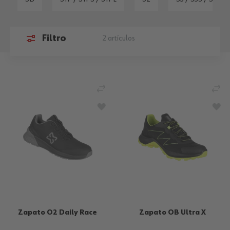
Filtro
2
artículos
AÑADIR PARA COMPARAR
AÑ
AÑADIR A LA LISTA DE DESEOS
AÑA
Zapato O2 Daily Race
Zapato OB Ultra X