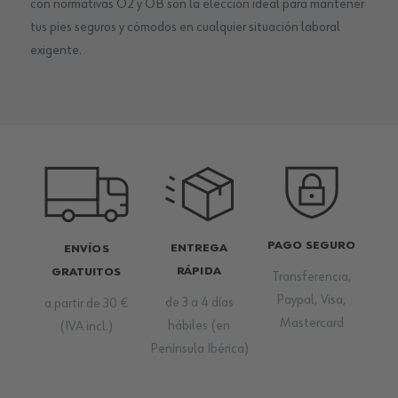
con normativas O2 y OB son la elección ideal para mantener
tus pies seguros y cómodos en cualquier situación laboral
exigente.
PAGO SEGURO
ENTREGA
ENVÍOS
RÁPIDA
GRATUITOS
Transferencia,
Paypal, Visa,
de 3 a 4 días
a partir de 30 €
Mastercard
hábiles (en
(IVA incl.)
Península Ibérica)