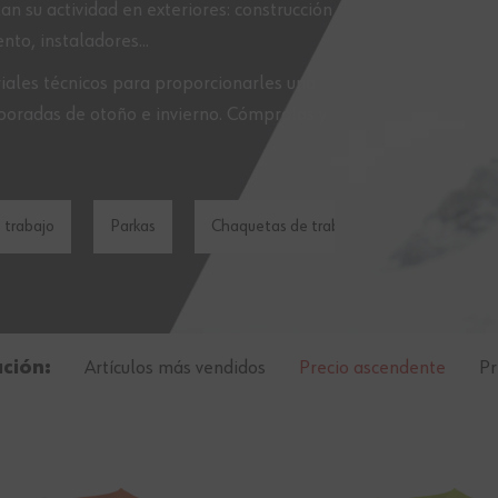
n su actividad en exteriores: construcción
nto, instaladores...
ales técnicos para proporcionarles una
mporadas de otoño e invierno. Cómpralas y
e trabajo
Parkas
Chaquetas de trabajo
Sudaderas d
ación:
Artículos más vendidos
Precio ascendente
Pr