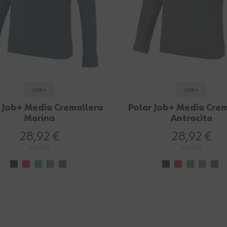
JOB+
JOB+
 Job+ Media Cremallera
Polar Job+ Media Crem
Marino
Antracita
28,92 €
28,92 €
con IVA
con IVA