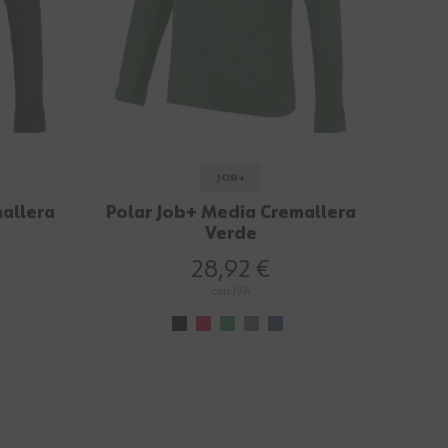
JOB+
allera
Polar Job+ Media Cremallera
Verde
28,92 €
con IVA