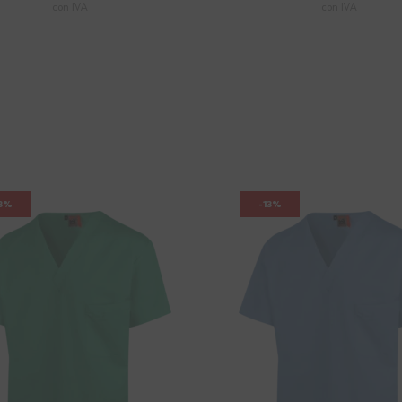
con IVA
con IVA
13%
-13%