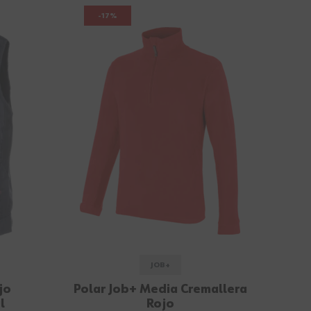
-17%
JOB+
jo
Polar Job+ Media Cremallera
l
Rojo