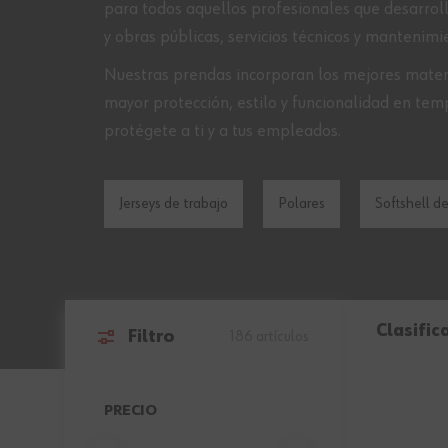
para todos aquellos profesionales que desarrolla
y obras públicas, servicios técnicos y mantenimie
Nuestras prendas incorporan los mejores materi
mayor protección, estilo y funcionalidad en te
protégete a ti y a tus empleados.
Jerseys de trabajo
Polares
Softshell d
Clasific
Filtro
186
artículos
Ir a la lista de productos
PRECIO
FILTER