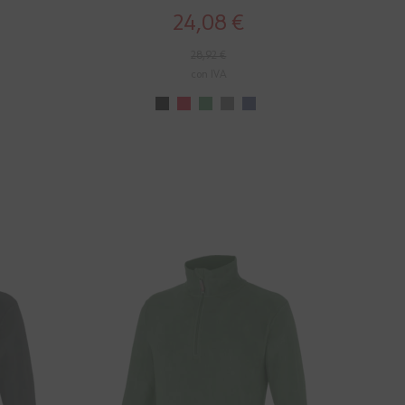
24,08 €
28,92 €
con IVA