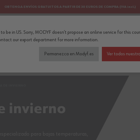
OBTENGA ENVÍOS GRATUITOS A PARTIR DE 30 EUROS DE COMPRA (IVA incl.)
PERSONALIZACIÓN
NEWSLETTER
to be in US. Sorry, MODYF doesn’t propose an online service for this coun
..
ontact our export department
for more information.
Permanezca en Modyf.es
Ver todos nuestro
do de seguridad
Colecciones
Profesiones
Accesorios
A DE INVIERNO
e invierno
 especializado para bajas temperaturas,