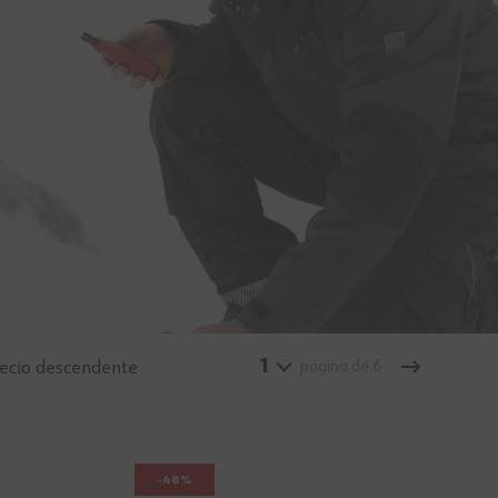
e trabajo
1
ecio descendente
página de 6
-48%