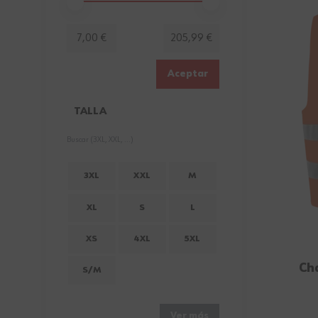
Minimum value
Valor máximo
7,00 €
205,99 €
Aceptar
TALLA
FILTER
3XL
XXL
M
XL
S
L
XS
4XL
5XL
Cha
S/M
Ver más