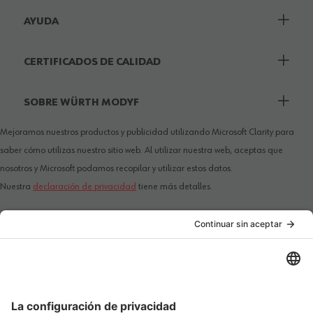
AYUDA
CERTIFICADOS DE CALIDAD
SOBRE WÜRTH MODYF
Mejoramos nuestros productos y publicidad utilizando Microsoft Clarity para
saber cómo utilizas nuestro sitio web. Al utilizar nuestra web, aceptas que
nosotros y Microsoft podamos recopilar y utilizar estos datos.
Nuestra
declaración de privacidad
tiene más detalles.
PAÍS / IDIOMA
MÉTODOS DE PAGO