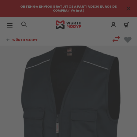
OBTENGA ENVÍOS GRATUITOS A PARTIR DE 30 EUROS DE
COMPRA (IVA incl.)
Ir al contenido
WÜRTH MODYF