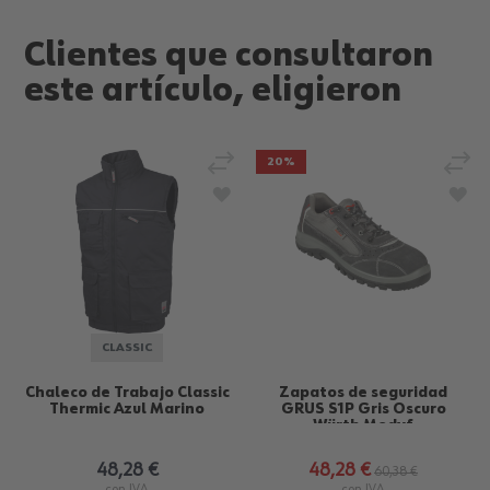
Clientes que consultaron
este artículo, eligieron
Añadir para comparar
Añad
20%
Añadir a la Lista de Deseos
Aña
CLASSIC
Chaleco de Trabajo Classic
Zapatos de seguridad
Thermic Azul Marino
GRUS S1P Gris Oscuro
Würth Modyf
48,28 €
48,28 €
60,38 €
con IVA
con IVA