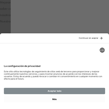
Mejoramos nuestros productos y publicidad utilizando Microsoft Clarity para
saber cómo utilizas nuestro sitio web. Al utilizar nuestra web, aceptas que
nosotros y Microsoft podamos recopilar y utilizar estos datos.
Nuestra
declaración de privacidad
tiene más detalles.
PAÍS / IDIOMA
MÉTODOS DE PAGO
SÍGANOS EN