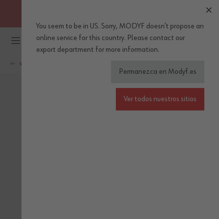
OBTENGA ENVÍOS GRATUITOS A PARTIR DE 30 EUROS DE
COMPRA (IVA incl.)
You seem to be in US. Sorry, MODYF doesn’t propose an
Ir al contenido
online service for this country.
Please
contact our
export department
for more information.
WÜRTH MODYF
Permanezca en Modyf.es
Ver todos nuestros sitios