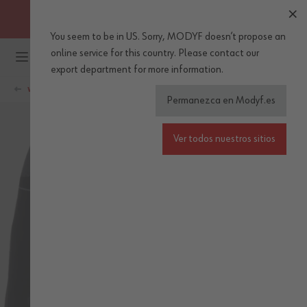
OBTENGA ENVÍOS GRATUITOS A PARTIR DE 30 EUROS DE
COMPRA (IVA incl.)
You seem to be in US. Sorry, MODYF doesn’t propose an
Ir al contenido
online service for this country.
Please
contact our
export department
for more information.
WÜRTH MODYF
Permanezca en Modyf.es
Ver todos nuestros sitios