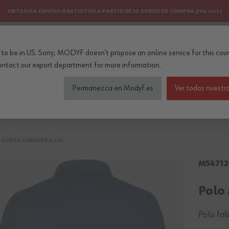
OBTENGA ENVÍOS GRATUITOS A PARTIR DE 30 EUROS DE COMPRA (IVA incl.)
PERSONALIZACIÓN
NEWSLETTER
to be in US. Sorry, MODYF doesn’t propose an online service for this coun
..
ontact our export department
for more information.
Permanezca en Modyf.es
Ver todos nuestro
do de seguridad
Colecciones
Profesiones
Accesorios
CORTA FOREVER AZUL
M54712
Polo
Polo fab