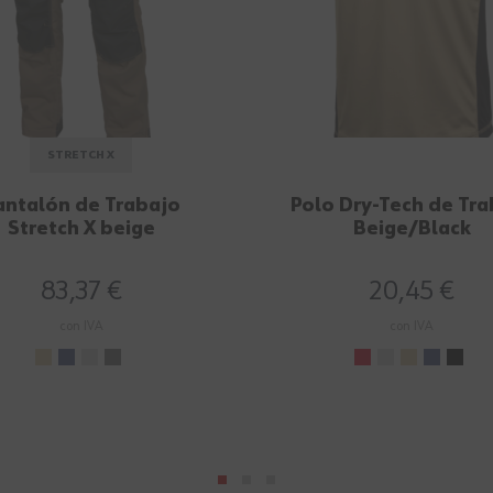
STRETCH X
antalón de Trabajo
Polo Dry-Tech de Tra
Stretch X beige
Beige/Black
83,37 €
20,45 €
con IVA
con IVA