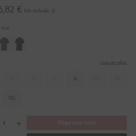
6,82 €
IVA incluido
Azul
Guía de tallas
S
M
L
XL
XXL
3XL
5XL
Elige una talla