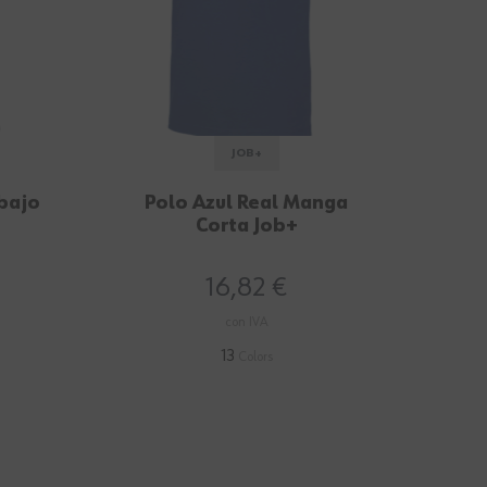
JOB+
bajo
Polo Azul Real Manga
Pant
Corta Job+
16,82 €
con IVA
13
Colors