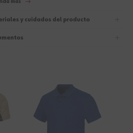
nda más
riales y cuidados del producto
umentos