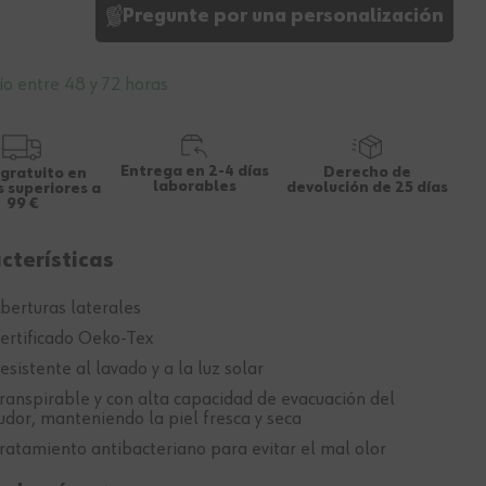
Pregunte por una personalización
ío entre 48 y 72 horas
Entrega en 2-4 días
Derecho de
 gratuito en
laborables
devolución de 25 días
 superiores a
99 €
cterísticas
berturas laterales
ertificado Oeko-Tex
esistente al lavado y a la luz solar
ranspirable y con alta capacidad de evacuación del
udor, manteniendo la piel fresca y seca
ratamiento antibacteriano para evitar el mal olor