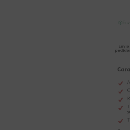
Env
Envío
pedidos
Cara
A
C
R
T
s
T