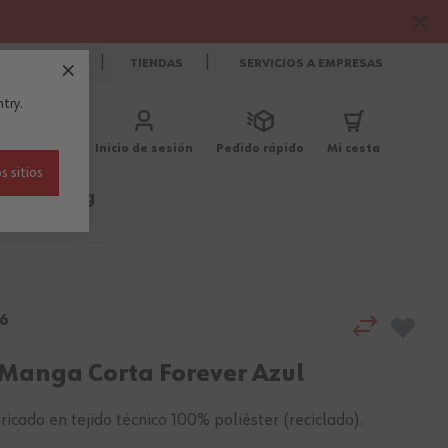
CONTACTO
TIENDAS
SERVICIOS A EMPRESAS
try.
Inicio de sesión
Pedido rápido
Mi cesta
s sitios
Outlet
Blog
6
 Manga Corta Forever Azul
ricado en tejido técnico 100% poliéster (reciclado).