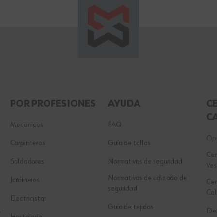
POR PROFESIONES
AYUDA
C
C
Mecanicos
FAQ
Opi
Carpinteros
Guía de tallas
Cer
Soldadores
Normativas de seguridad
Ves
Normativas de calzado de
Jardineros
Cer
seguridad
Ca
Electricistas
Guía de tejidos
Dec
e
Hostelería