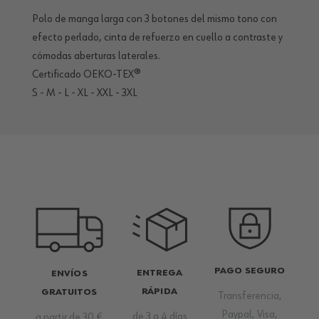
Polo de manga larga con 3 botones del mismo tono con
efecto perlado, cinta de refuerzo en cuello a contraste y
cómodas aberturas laterales.
Certificado OEKO-TEX®
S - M - L - XL - XXL - 3XL
PAGO SEGURO
ENTREGA
ENVÍOS
RÁPIDA
GRATUITOS
Transferencia,
Paypal, Visa,
de 3 a 4 días
a partir de 30 €