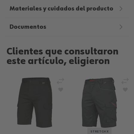
Materiales y cuidados del producto
Documentos
Clientes que consultaron
este artículo, eligieron
Añadir para comparar
Añad
Añadir a la Lista de Deseos
Aña
STRETCH X