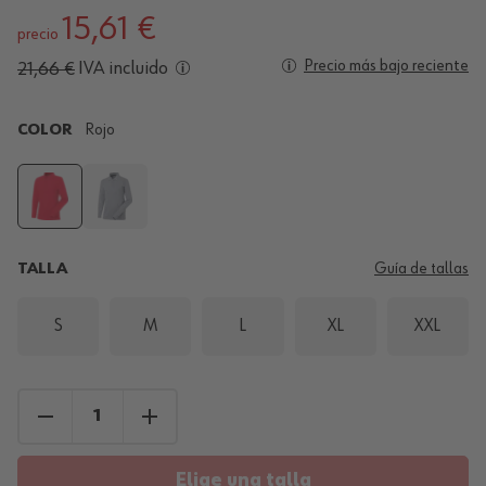
15,61 €
precio
Precio más bajo reciente
IVA incluido
21,66 €
COLOR
Rojo
TALLA
Guía de tallas
S
M
L
XL
XXL
Elige una talla