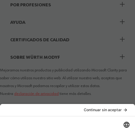
POR PROFESIONES
AYUDA
CERTIFICADOS DE CALIDAD
SOBRE WÜRTH MODYF
Mejoramos nuestros productos y publicidad utilizando Microsoft Clarity para
saber cómo utilizas nuestro sitio web. Al utilizar nuestra web, aceptas que
nosotros y Microsoft podamos recopilar y utilizar estos datos.
Nuestra
declaración de privacidad
tiene más detalles.
PAÍS / IDIOMA
MÉTODOS DE PAGO