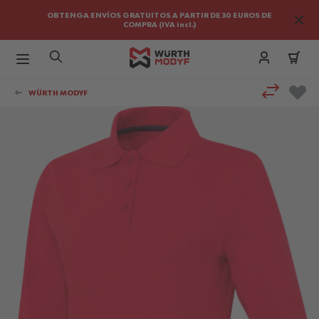
OBTENGA ENVÍOS GRATUITOS A PARTIR DE 30 EUROS DE
COMPRA (IVA incl.)
Ir al contenido
WÜRTH MODYF