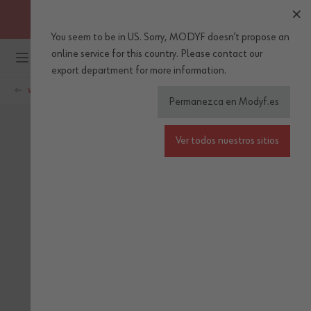
OBTENGA ENVÍOS GRATUITOS A PARTIR DE 30 EUROS DE
COMPRA (IVA incl.)
You seem to be in US. Sorry, MODYF doesn’t propose an
Ir al contenido
online service for this country.
Please
contact our
export department
for more information.
WÜRTH MODYF
Permanezca en Modyf.es
Ver todos nuestros sitios