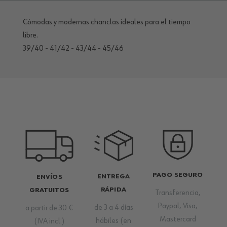
Cómodas y modernas chanclas ideales para el tiempo
libre.
39/40 - 41/42 - 43/44 - 45/46
PAGO SEGURO
ENTREGA
ENVÍOS
RÁPIDA
GRATUITOS
Transferencia,
Paypal, Visa,
de 3 a 4 días
a partir de 30 €
Mastercard
hábiles (en
(IVA incl.)