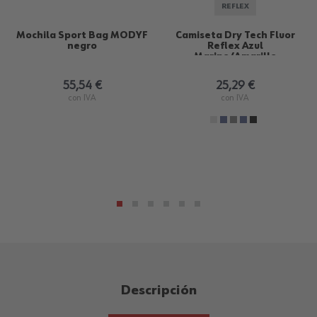
REFLEX
Mochila Sport Bag MODYF
Camiseta Dry Tech Fluor
negro
Reflex Azul
Marino/Amarillo
55,54 €
25,29 €
con IVA
con IVA
Descripción