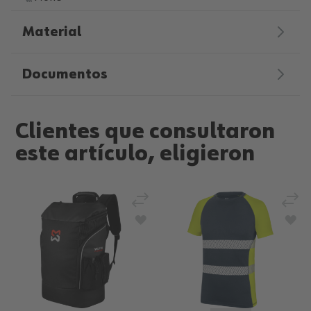
Material
Documentos
Clientes que consultaron
este artículo, eligieron
Añadir para comparar
Añad
Añadir a la Lista de Deseos
Aña