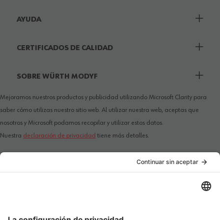
AYUDA
CERTIFICADOS DE CALIDAD
SOBRE WÜRTH MODYF
Mejoramos nuestros productos y publicidad utilizando Microsoft Clarity para
saber cómo utilizas nuestro sitio web. Al utilizar nuestra web, aceptas que
nosotros y Microsoft podamos recopilar y utilizar estos datos.
Nuestra
declaración de privacidad
tiene más detalles.
PAÍS / IDIOMA
MÉTODOS DE PAGO