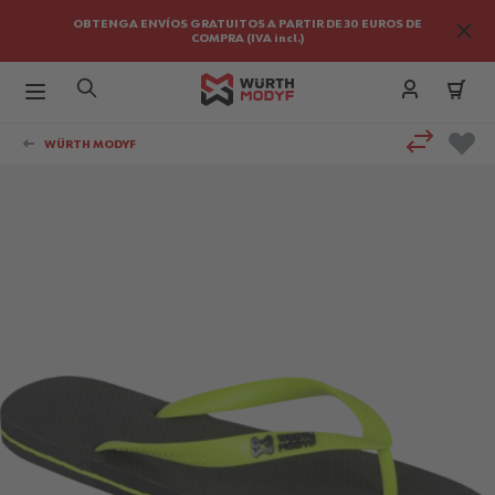
OBTENGA ENVÍOS GRATUITOS A PARTIR DE 30 EUROS DE
COMPRA (IVA incl.)
Ir al contenido
WÜRTH MODYF