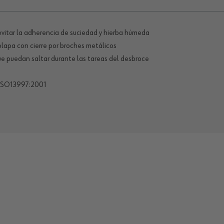
evitar la adherencia de suciedad y hierba húmeda
olapa con cierre por broches metálicos
que puedan saltar durante las tareas del desbroce
 ISO13997:2001