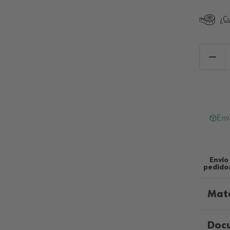
¿Cu
Env
Envío
pedidos
Mate
Doc