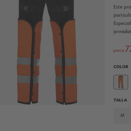
Este pro
particul
Especia
jornadas
7
precio
COLOR
TALLA
M