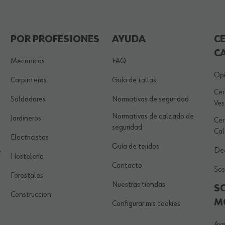
POR PROFESIONES
AYUDA
C
C
Mecanicos
FAQ
Opi
Carpinteros
Guía de tallas
Cer
Soldadores
Normativas de seguridad
Ves
Normativas de calzado de
Jardineros
Cer
seguridad
Ca
Electricistas
Guía de tejidos
Dec
e
Hostelería
Contacto
Sos
Forestales
Nuestras tiendas
S
Construccion
M
Configurar mis cookies
Avi