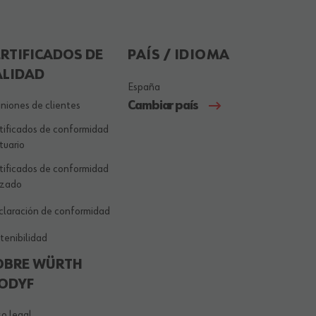
ERTIFICADOS DE
PAÍS / IDIOMA
ALIDAD
España
Cambiar país
niones de clientes
tificados de conformidad
tuario
tificados de conformidad
lzado
laración de conformidad
tenibilidad
OBRE WÜRTH
ODYF
so legal