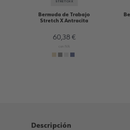
STRETCH X
Bermuda de Trabajo
Be
Stretch X Antracita
60,38 €
con IVA
Descripción