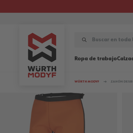
Ir al contenido
BUSCAR EN TODA LA TIENDA.
Ropa de trabajo
Calza
WÜRTH MODYF
ZAHÓN DESB