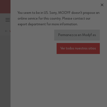
OBTENGA ENVÍOS GRATUITOS A PARTIR DE 30 EUROS DE
COMPRA (IVA incl.)
You seem to be in US. Sorry, MODYF doesn’t propose an
Ir al contenido
online service for this country.
Please
contact our
export department
for more information.
WÜRTH MODYF
Permanezca en Modyf.es
Ver todos nuestros sitios