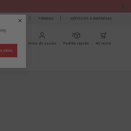
CONTACTO
TIENDAS
SERVICIOS A EMPRESAS
try.
Inicio de sesión
Pedido rápido
Mi cesta
s sitios
Blog