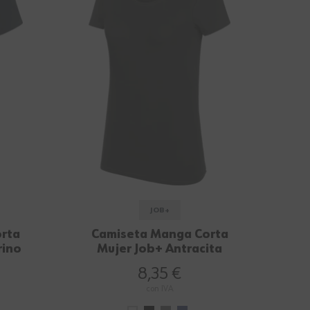
JOB+
rta
Camiseta Manga Corta
rino
Mujer Job+ Antracita
8,35 €
con IVA