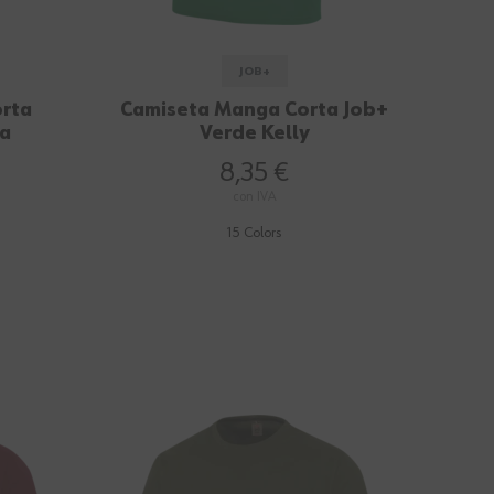
JOB+
rta
Camiseta Manga Corta Job+
ca
Verde Kelly
8,35 €
con IVA
15 Colors