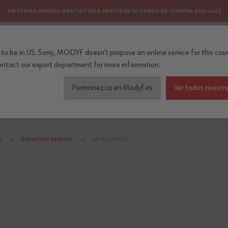
OBTENGA ENVÍOS GRATUITOS A PARTIR DE 30 EUROS DE COMPRA (IVA incl.)
PERSONALIZACIÓN
NEWSLETTER
to be in US. Sorry, MODYF doesn’t propose an online service for this coun
..
ontact our export department
for more information.
Permanezca en Modyf.es
Ver todos nuestro
do de seguridad
Colecciones
Profesiones
Accesorios
S
ESPACIOS VERDES
PAISAJISTAS