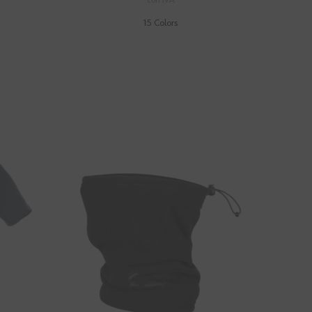
con IVA
15 Colors