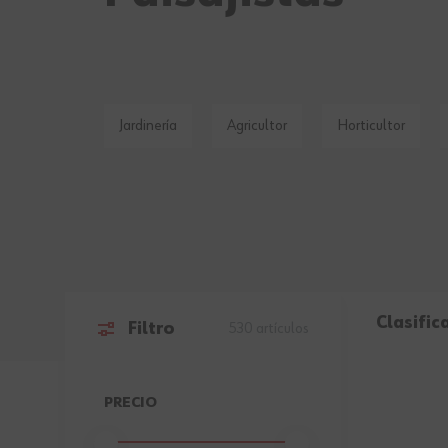
Jardinería
Agricultor
Horticultor
Clasific
Filtro
530
artículos
Ir a la lista de productos
PRECIO
FILTER