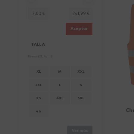
Minimum value
Valor máximo
7,00 €
241,99 €
Aceptar
TALLA
FILTER
XL
M
XXL
3XL
L
S
XS
4XL
5XL
Cha
46
Ver más