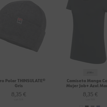
JOB+
ro Polar THINSULATE®
Camiseta Manga Co
Gris
Mujer Job+ Azul Ma
8,35 €
8,35 €
con IVA
con IVA