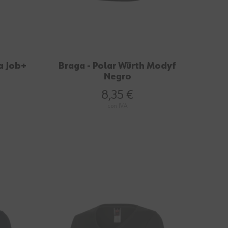
a Job+
Braga - Polar Würth Modyf
Negro
8,35 €
con IVA