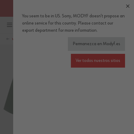
OBTENGA ENVÍOS GRATUITOS A PARTIR DE 30 EUROS DE
COMPRA (IVA incl.)
You seem to be in US. Sorry, MODYF doesn’t propose an
Ir al contenido
online service for this country.
Please
contact our
export department
for more information.
WÜRTH MODYF
Permanezca en Modyf.es
Ver todos nuestros sitios