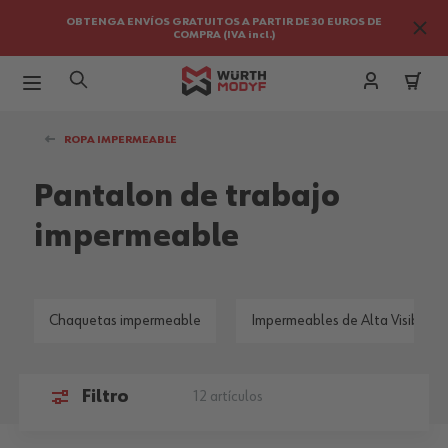
OBTENGA ENVÍOS GRATUITOS A PARTIR DE 30 EUROS DE
COMPRA (IVA incl.)
Ir al contenido
ROPA IMPERMEABLE
Pantalon de trabajo
impermeable
Chaquetas impermeable
Impermeables de Alta Visibilida
Filtro
12
artículos