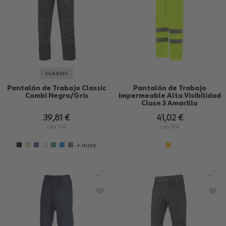
CLASSIC
Pantalón de Trabajo Classic
Pantalón de Trabajo
Combi Negro/Gris
Impermeable Alta Visibilidad
Clase 3 Amarillo
39,81 €
41,02 €
con IVA
con IVA
+ more
AÑADIR PARA COMPARAR
AÑ
AÑADIR A LA LISTA DE DESEOS
AÑA