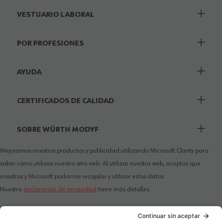
VESTUARIO LABORAL
POR PROFESIONES
AYUDA
CERTIFICADOS DE CALIDAD
SOBRE WÜRTH MODYF
Mejoramos nuestros productos y publicidad utilizando Microsoft Clarity para
saber cómo utilizas nuestro sitio web. Al utilizar nuestra web, aceptas que
nosotros y Microsoft podamos recopilar y utilizar estos datos.
Nuestra
declaración de privacidad
tiene más detalles.
PAÍS / IDIOMA