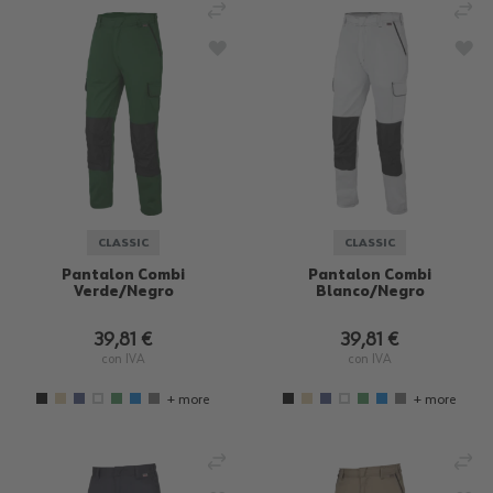
AÑADIR PARA COMPARAR
AÑ
AÑADIR A LA LISTA DE DESEOS
AÑA
CLASSIC
CLASSIC
Pantalon Combi
Pantalon Combi
Verde/Negro
Blanco/Negro
39,81 €
39,81 €
con IVA
con IVA
+ more
+ more
AÑADIR PARA COMPARAR
AÑ