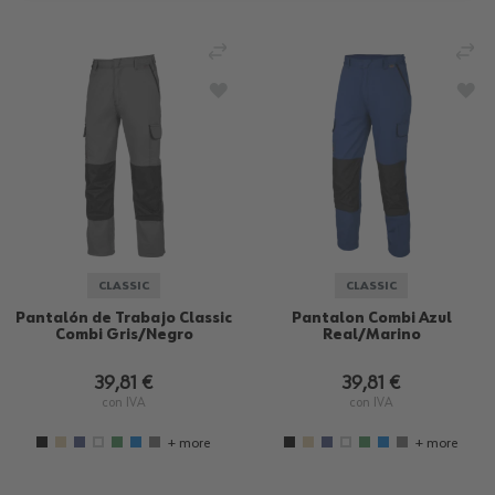
AÑADIR PARA COMPARAR
AÑ
AÑADIR A LA LISTA DE DESEOS
AÑA
CLASSIC
CLASSIC
Pantalón de Trabajo Classic
Pantalon Combi Azul
Combi Gris/Negro
Real/Marino
39,81 €
39,81 €
con IVA
con IVA
+ more
+ more