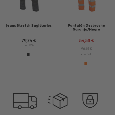
Jeans Stretch Sagittarius
Pantalón Desbroche
Naranja/Negro
79,74 €
84,58 €
con IVA
96,68 €
con IVA