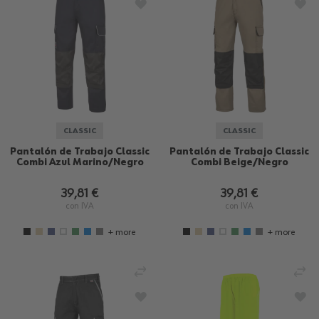
AÑADIR A LA LISTA DE DESEOS
AÑA
CLASSIC
CLASSIC
Pantalón de Trabajo Classic
Pantalón de Trabajo Classic
Combi Azul Marino/Negro
Combi Beige/Negro
39,81 €
39,81 €
con IVA
con IVA
+ more
+ more
AÑADIR PARA COMPARAR
AÑ
AÑADIR A LA LISTA DE DESEOS
AÑA