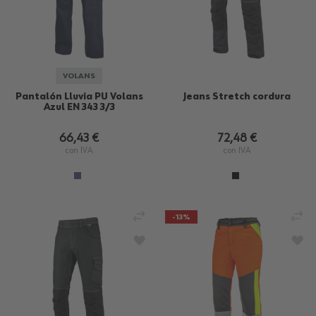
VOLANS
Pantalón Lluvia PU Volans
Jeans Stretch cordura
Azul EN 343 3/3
66,43 €
72,48 €
con IVA
con IVA
AÑADIR PARA COMPARAR
AÑ
-13%
AÑADIR A LA LISTA DE DESEOS
AÑA