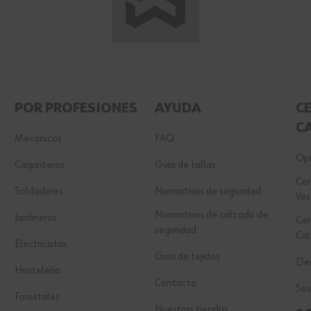
POR PROFESIONES
AYUDA
C
C
Mecanicos
FAQ
Opi
Carpinteros
Guía de tallas
Cer
Soldadores
Normativas de seguridad
Ves
Normativas de calzado de
Jardineros
Cer
seguridad
Ca
Electricistas
Guía de tejidos
Dec
e
Hostelería
Contacto
Sos
Forestales
Nuestras tiendas