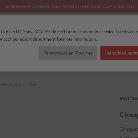
OBTENGA ENVÍOS GRATUITOS A PARTIR DE 30 EUROS DE COMPRA (IVA incl.)
PERSONALIZACIÓN
NEWSLETTER
to be in US. Sorry, MODYF doesn’t propose an online service for this coun
..
ontact our export department
for more information.
Permanezca en Modyf.es
Ver todos nuestro
do de seguridad
Colecciones
Profesiones
Accesorios
PERMEABLE X-VISION
M41126
Chaq
Chaquet