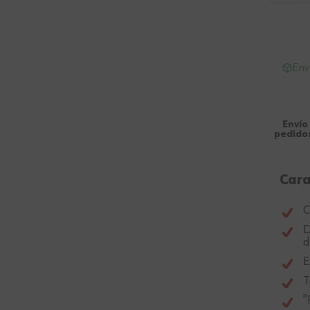
Env
Envío
pedidos
Cara
C
D
d
E
T
"