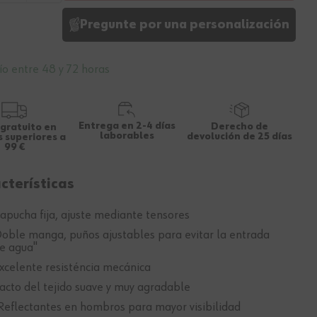
Pregunte por una personalización
ío entre 48 y 72 horas
Entrega en 2-4 días
Derecho de
 gratuito en
laborables
devolución de 25 días
 superiores a
99 €
cterísticas
apucha fija, ajuste mediante tensores
oble manga, puños ajustables para evitar la entrada
e agua"
xcelente resisténcia mecánica
acto del tejido suave y muy agradable
Reflectantes en hombros para mayor visibilidad