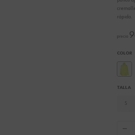
puños aj
cremalle
rápido.
9
precio
COLOR
TALLA
S