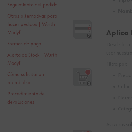
Tipo
Seguimiento del pedido
Nombr
Otras alternativas para
hacer pedidos |
Würth
Aplica 
Modyf
Formas de pago
Desde los r
usar nuestro
Alerta de Stock |
Würth
Modyf
Filtra por:
Cómo solicitar un
Precio
reembolso
Color
Procedimiento de
Normat
devoluciones
Catego
Así verás so