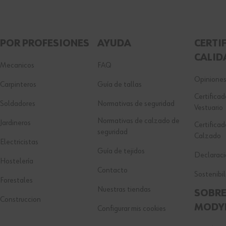
POR PROFESIONES
AYUDA
CERTI
CALID
Mecanicos
FAQ
Opiniones
Carpinteros
Guía de tallas
Certifica
Soldadores
Normativas de seguridad
Vestuario
Normativas de calzado de
Jardineros
Certifica
seguridad
Calzado
Electricistas
Guía de tejidos
Declaraci
Hostelería
Contacto
Sostenibi
Forestales
Nuestras tiendas
SOBR
Construccion
MODY
Configurar mis cookies