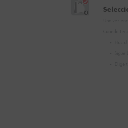
Selecci
Una vez encu
Cuando tenga
Haz cl
Sigue 
Elige 