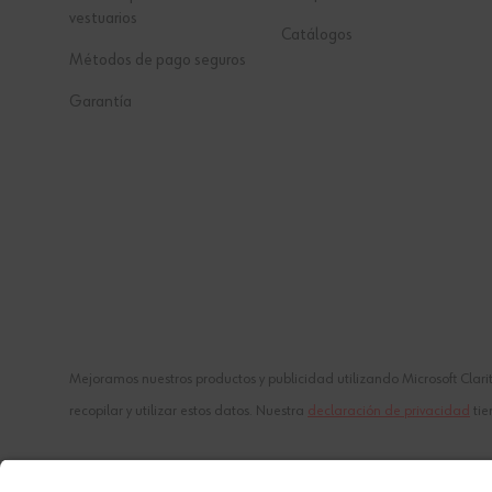
vestuarios
Catálogos
Métodos de pago seguros
Garantía
Mejoramos nuestros productos y publicidad utilizando Microsoft Clarit
recopilar y utilizar estos datos. Nuestra
declaración de privacidad
tie