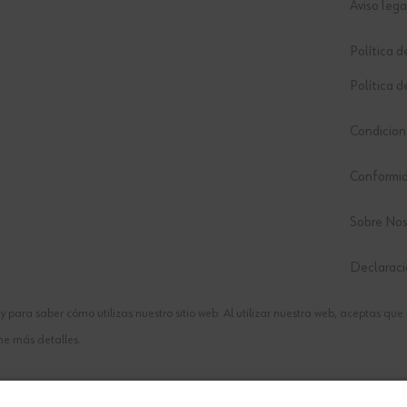
Aviso lega
Política d
Política d
Condicion
Conformi
Sobre Nos
Declaraci
y para saber cómo utilizas nuestro sitio web. Al utilizar nuestra web, aceptas qu
ne más detalles.