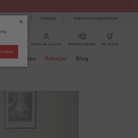
CONTACTO
TIENDAS
SERVICIOS A EMPRESAS
try.
Inicio de sesión
Pedido rápido
Mi cesta
s sitios
Accesorios
Rebajas
Blog