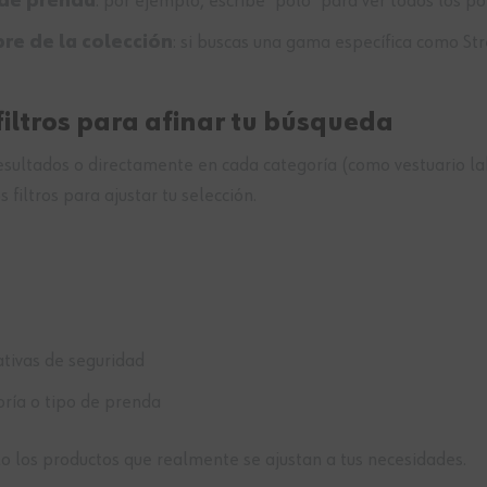
 de prenda
: por ejemplo, escribe “polo” para ver todos los po
e de la colección
: si buscas una gama específica como Stre
filtros para afinar tu búsqueda
esultados o directamente en cada categoría (como vestuario la
s filtros para ajustar tu selección.
ivas de seguridad
ría o tipo de prenda
lo los productos que realmente se ajustan a tus necesidades.