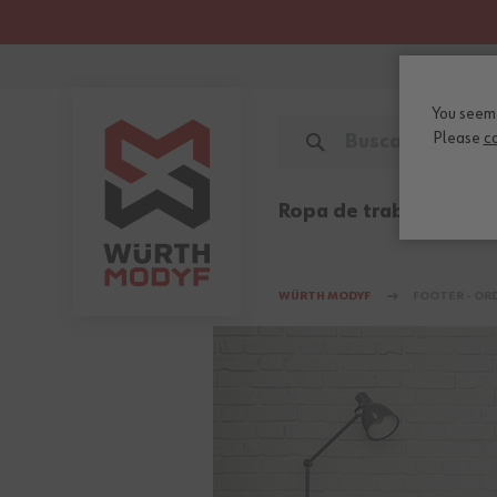
You seem 
Please
c
Buscar
Ropa de trabajo
Ca
WÜRTH MODYF
FOOTER - OR