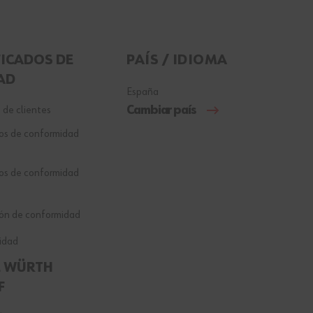
FICADOS DE
PAÍS / IDIOMA
AD
España
Cambiar país
 de clientes
dos de conformidad
dos de conformidad
ón de conformidad
lidad
E WÜRTH
F