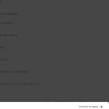
l
e privacidad
e Cookies
es de venta
dad
otros
ón de accesibilidad
e nosotros y Microsoft podamos