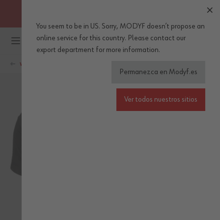
OBTENGA ENVÍOS GRATUITOS A PARTIR DE 30 EUROS DE
COMPRA (IVA incl.)
You seem to be in US. Sorry, MODYF doesn’t propose an
Ir al contenido
online service for this country.
Please
contact our
export department
for more information.
WÜRTH MODYF
Permanezca en Modyf.es
Ver todos nuestros sitios