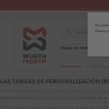
Ir al contenido
You seem 
BUSCAR EN TODA LA TIENDA.
Please
c
Ropa de trabajo
Calza
WÜRTH MODYF
TARIFAS DE 
LAS TARIFAS DE PERSONALIZACIÓN D
En MODYF te ofrecemos varias técnicas de marcaje para persona
emplazamiento
del logotipo o texto y la
cantidad de p
Puedes combinar distintas tallas y tipos de prenda dentro de 