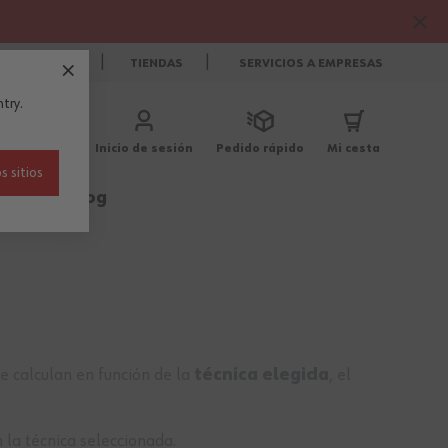
CONTACTO
TIENDAS
SERVICIOS A EMPRESAS
try.
Inicio de sesión
Pedido rápido
Mi cesta
s sitios
Rebajas
Blog
e calculan en función de la
técnica elegida
, el
 la técnica seleccionada.