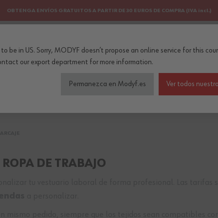
OBTENGA ENVÍOS GRATUITOS A PARTIR DE 30 EUROS DE COMPRA (IVA incl.)
PERSONALIZACIÓN
NEWSLETTER
to be in US. Sorry, MODYF doesn’t propose an online service for this coun
..
ontact our export department
for more information.
Permanezca en Modyf.es
Ver todos nuestro
do de seguridad
Colecciones
Profesiones
Accesorios
MARCAJE
E ROPA DE TRABAJO
lizar tu vestuario laboral de forma profesional. Las tarifas s
rendas
a personalizar.
un mismo pedido, siempre que los tejidos sean compatibles con