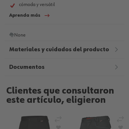
cómoda y versátil
Aprenda más
None
Materiales y cuidados del producto
Documentos
Clientes que consultaron
este artículo, eligieron
Añadir para comparar
Añad
Añadir a la Lista de Deseos
Aña