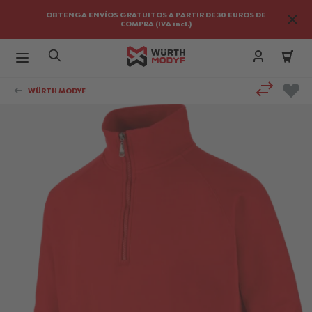
OBTENGA ENVÍOS GRATUITOS A PARTIR DE 30 EUROS DE
COMPRA (IVA incl.)
Ir al contenido
WÜRTH MODYF