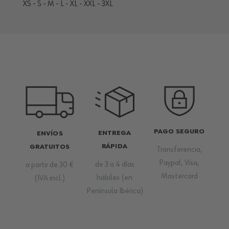
XS - S - M - L - XL - XXL - 3XL
PAGO SEGURO
ENTREGA
ENVÍOS
RÁPIDA
GRATUITOS
Transferencia,
Paypal, Visa,
de 3 a 4 días
a partir de 30 €
Mastercard
hábiles (en
(IVA incl.)
Península Ibérica)