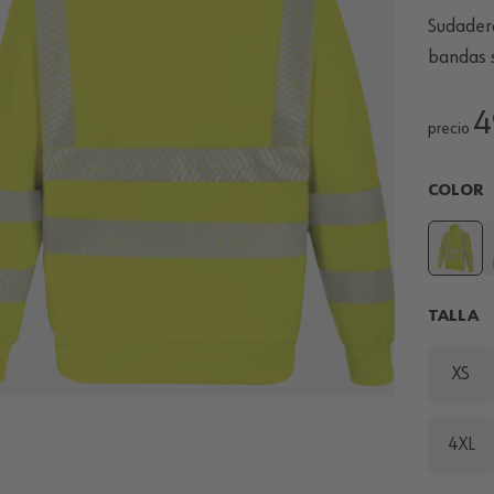
Sudader
bandas 
4
precio
COLOR
TALLA
XS
4XL