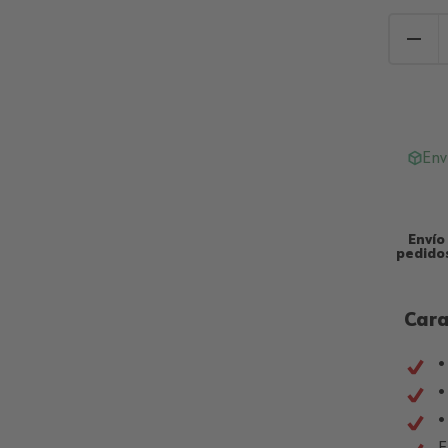
Env
Envío
pedidos
Cara
•
•
•