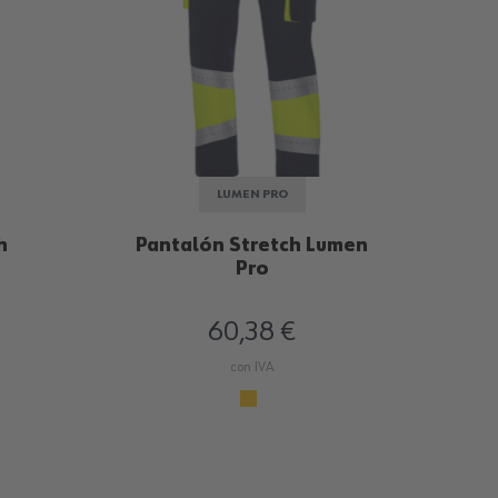
LUMEN PRO
h
Pantalón Stretch Lumen
Pa
Pro
60,38 €
con IVA