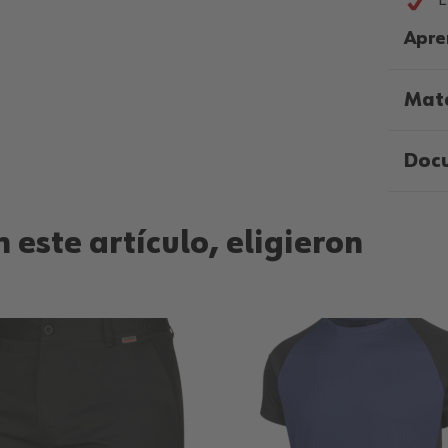
E
Apre
Mate
Doc
 este artículo, eligieron