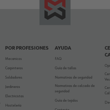
POR PROFESIONES
AYUDA
C
C
Mecanicos
FAQ
Opi
Carpinteros
Guía de tallas
Cer
Soldadores
Normativas de seguridad
Ves
Normativas de calzado de
Jardineros
Cer
seguridad
Ca
Electricistas
Guía de tejidos
Dec
e
Hostelería
Contacto