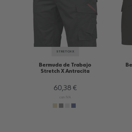
STRETCH X
Bermuda de Trabajo
Be
Stretch X Antracita
60,38 €
con IVA