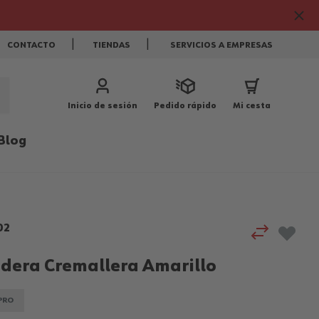
CONTACTO
TIENDAS
SERVICIOS A EMPRESAS
Inicio de sesión
Pedido rápido
Mi cesta
Blog
02
dera Cremallera Amarillo
PRO