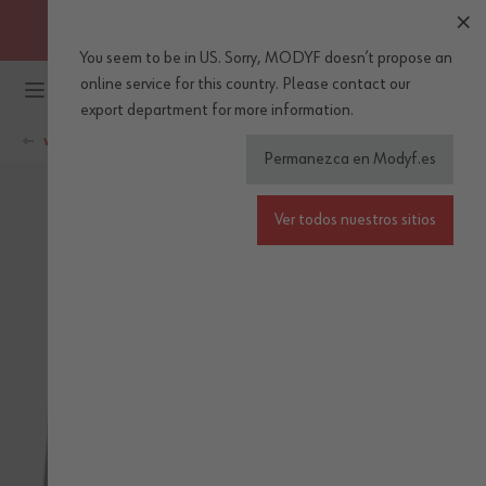
OBTENGA ENVÍOS GRATUITOS A PARTIR DE 30 EUROS DE
COMPRA (IVA incl.)
You seem to be in US. Sorry, MODYF doesn’t propose an
Ir al contenido
online service for this country.
Please
contact our
export department
for more information.
WÜRTH MODYF
Permanezca en Modyf.es
Ver todos nuestros sitios