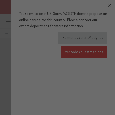
OBTENGA ENVÍOS GRATUITOS A PARTIR DE 30 EUROS DE
COMPRA (IVA incl.)
You seem to be in US. Sorry, MODYF doesn’t propose an
Ir al contenido
online service for this country.
Please
contact our
export department
for more information.
WÜRTH MODYF
Permanezca en Modyf.es
Ver todos nuestros sitios