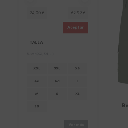
Minimum value
Valor máximo
24,00 €
62,99 €
Aceptar
TALLA
FILTER
XXL
3XL
XS
46
48
L
M
S
XL
Be
38
Ver más