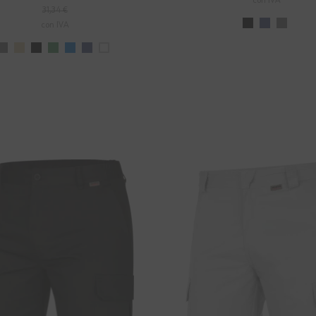
con IVA
31,34 €
con IVA