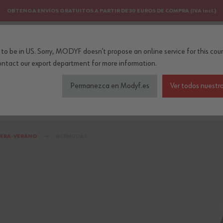
OBTENGA ENVÍOS GRATUITOS A PARTIR DE 30 EUROS DE COMPRA (IVA incl.)
PERSONALIZACIÓN
NEWSLETTER
to be in US. Sorry, MODYF doesn’t propose an online service for this coun
..
ontact our export department
for more information.
Permanezca en Modyf.es
Ver todos nuestro
do de seguridad
Colecciones
Profesiones
Accesorios
VERA-VERANO
BERMUDAS