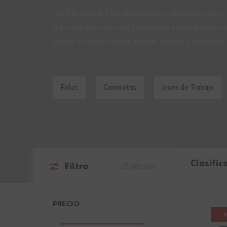
Las bermudas y los pantalones tobilleros son p
a los pantalones muy populares entre quienes t
cortos o largos siguen siendo ligeros y cómodos
Polos
Camisetas
Jeans de Trabajo
Clasific
Filtro
27
artículos
Ir a la lista de productos
PRECIO
-
FILTER