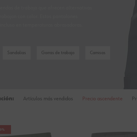
rendas de trabajo que ofrecen alternativas
rabajan con calor.
Estos pantalones
 incluso en temperaturas abrasadoras.
Sandalias
Gorras de trabajo
Camisas
ación:
Artículos más vendidos
Precio ascendente
Pr
23%