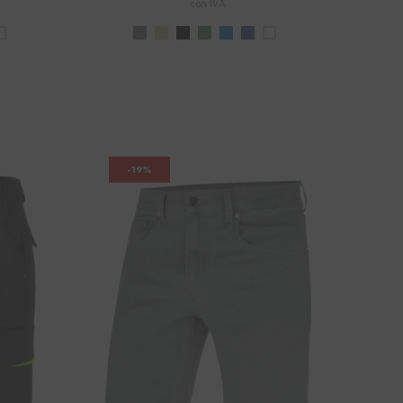
con IVA
-19%