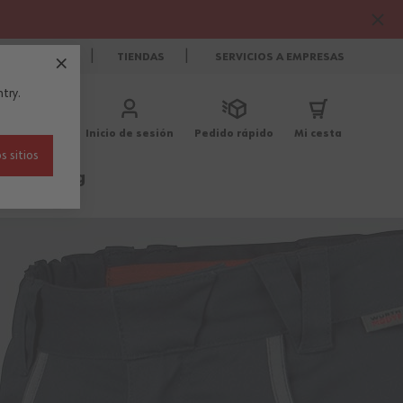
CONTACTO
TIENDAS
SERVICIOS A EMPRESAS
try.
Inicio de sesión
Pedido rápido
Mi cesta
s sitios
Outlet
Blog