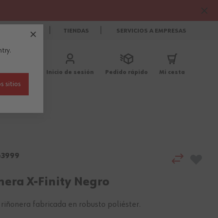
CONTACTO
TIENDAS
SERVICIOS A EMPRESAS
try.
Inicio de sesión
Pedido rápido
Mi cesta
s sitios
Blog
63999
nera X-Finity Negro
 riñonera fabricada en robusto poliéster.