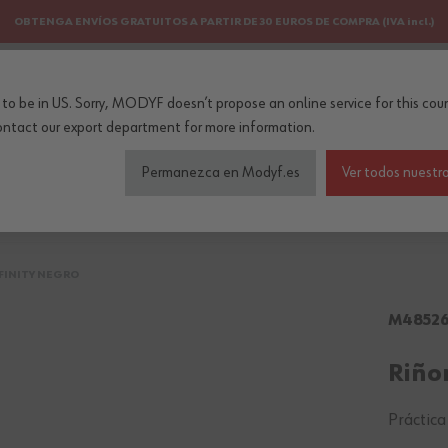
OBTENGA ENVÍOS GRATUITOS A PARTIR DE 30 EUROS DE COMPRA (IVA incl.)
PERSONALIZACIÓN
NEWSLETTER
to be in US. Sorry, MODYF doesn’t propose an online service for this coun
..
ontact our export department
for more information.
Permanezca en Modyf.es
Ver todos nuestro
do de seguridad
Colecciones
Profesiones
Accesorios
FINITY NEGRO
M4852
Riño
Práctica