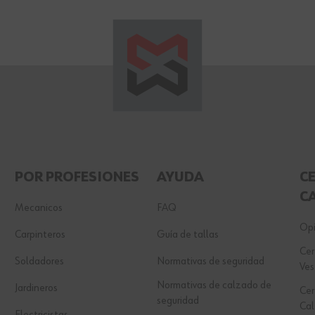
POR PROFESIONES
AYUDA
C
C
Mecanicos
FAQ
Opi
Carpinteros
Guía de tallas
Cer
Soldadores
Normativas de seguridad
Ves
Normativas de calzado de
Jardineros
Cer
seguridad
Ca
Electricistas