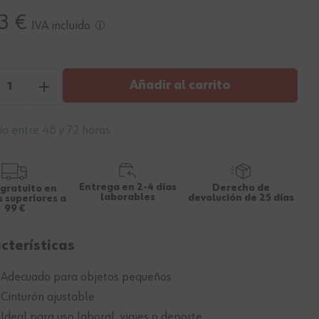
3 €
IVA incluido
Añadir al carrito
ío entre 48 y 72 horas
Entrega en 2-4 días
Derecho de
 gratuito en
laborables
devolución de 25 días
 superiores a
99 €
cterísticas
 Adecuado para objetos pequeños
 Cinturón ajustable
 Ideal para uso laboral, viajes o deporte