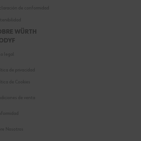
laración de conformidad
tenibilidad
OBRE WÜRTH
ODYF
so legal
ítica de privacidad
ítica de Cookies
diciones de venta
nformidad
re Nosotros