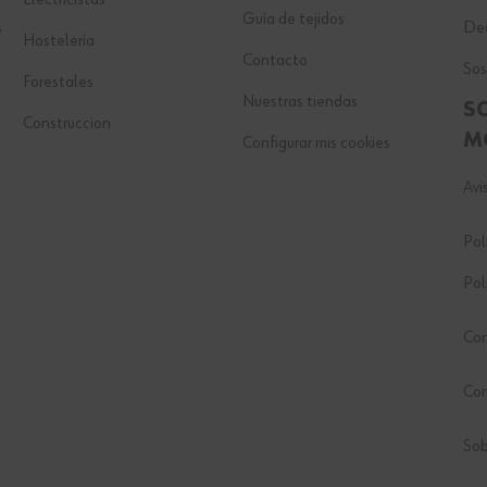
Guía de tejidos
Dec
e
Hostelería
Contacto
Sos
Forestales
Nuestras tiendas
S
Construccion
M
Configurar mis cookies
Avi
Pol
Pol
Con
Co
Sob