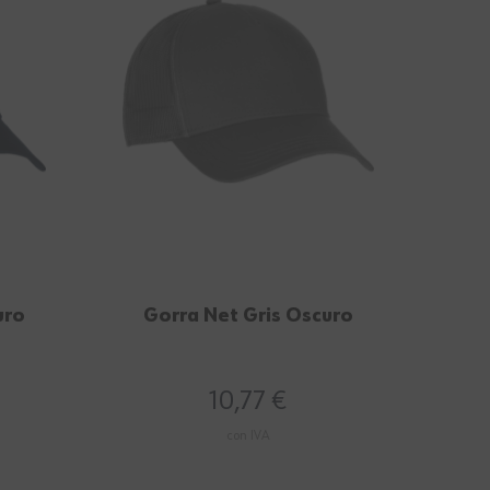
uro
Gorra Net Gris Oscuro
M
10,77 €
con IVA