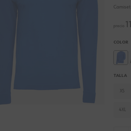
Camiseta
1
precio
COLOR
TALLA
XS
4XL