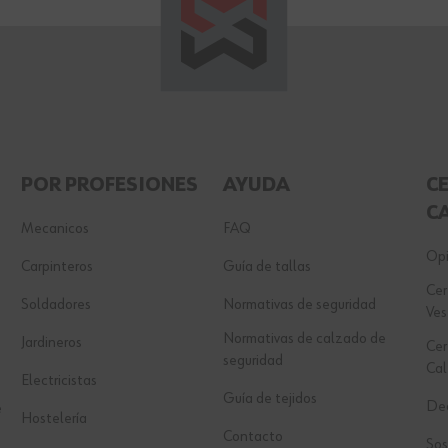
POR PROFESIONES
AYUDA
C
C
Mecanicos
FAQ
Opi
Carpinteros
Guía de tallas
Cer
Soldadores
Normativas de seguridad
Ves
Normativas de calzado de
Jardineros
Cer
seguridad
Ca
Electricistas
Guía de tejidos
Dec
e
Hostelería
Contacto
Sos