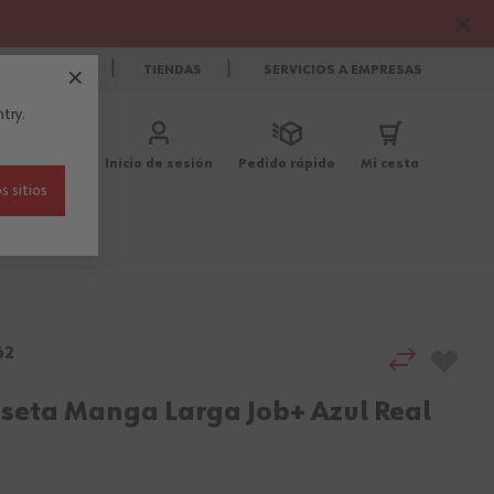
CONTACTO
TIENDAS
SERVICIOS A EMPRESAS
try.
Inicio de sesión
Pedido rápido
Mi cesta
s sitios
Blog
62
seta Manga Larga Job+ Azul Real