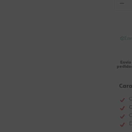
Env
Envío
pedidos
Cara
C
C
C
D