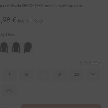
 certificada OEKO-TEX® con un excelente ajust...
1,98 €
IVA incluido
Azul Real
Guía de tallas
S
M
L
XL
XXL
3XL
5XL