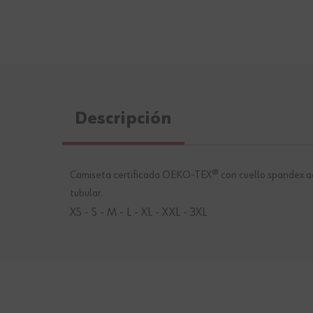
Descripción
Camiseta certificada OEKO-TEX® con cuello spandex acan
tubular.
XS - S - M - L - XL - XXL - 3XL