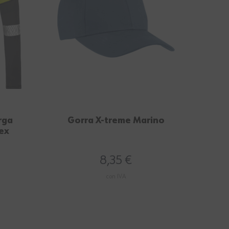
rga
Gorra X-treme Marino
C
lex
8,35 €
con IVA