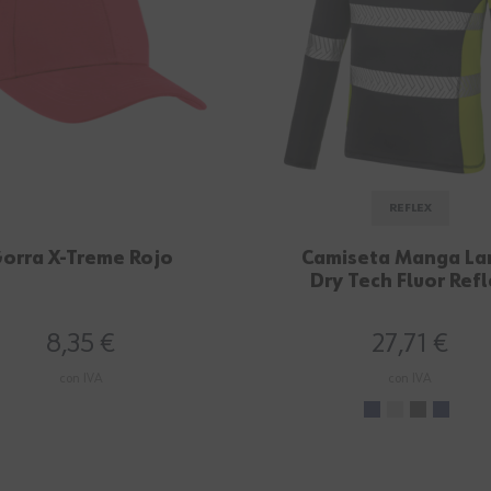
REFLEX
orra X-Treme Rojo
Camiseta Manga La
Dry Tech Fluor Ref
Gris/Amarillo
8,35 €
27,71 €
con IVA
con IVA