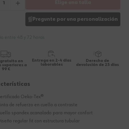
Elige una talla
Pregunte por una personalización
ío entre 48 y 72 horas
Entrega en 2-4 días
Derecho de
 gratuito en
laborables
devolución de 25 días
 superiores a
99 €
cterísticas
ertificado Oeko-Tex®
inta de refuerzo en cuello a contraste
uello spandex acanalado para mayor confort
iseño regular fit con estructura tubular