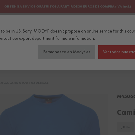
OBTENGA ENVÍOS GRATUITOS A PARTIR DE 30 EUROS DE COMPRA (IVA incl.)
PERSONALIZACIÓN
NEWSLETTER
to be in US. Sorry, MODYF doesn’t propose an online service for this coun
..
ontact our export department
for more information.
Permanezca en Modyf.es
Ver todos nuestro
do de seguridad
Colecciones
Profesiones
Accesorios
NGA LARGA JOB+ AZUL REAL
M4506
Cami
JOB+