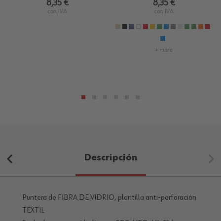
8,35 €
8,35 €
con IVA
con IVA
+ more
Descripción
Puntera de FIBRA DE VIDRIO, plantilla anti-perforación
TEXTIL