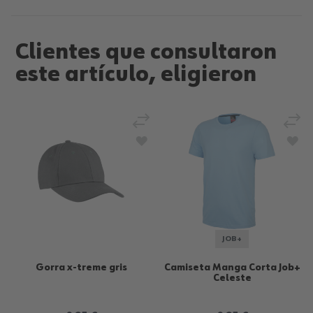
Clientes que consultaron
este artículo, eligieron
Añadir para comparar
Añad
Añadir a la Lista de Deseos
Aña
JOB+
Gorra x-treme gris
Camiseta Manga Corta Job+
Celeste