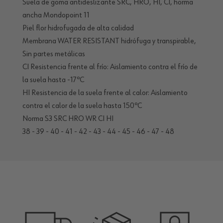
Suela de goma antideslizante SRC, HRO, HI, CI, horma
ancha Mondopoint 11
Piel flor hidrofugada de alta calidad
Membrana WATER RESISTANT hidrófuga y transpirable,
Sin partes metálicas
CI Resistencia frente al frío: Aislamiento contra el frío de
la suela hasta -17ºC
HI Resistencia de la suela frente al calor: Aislamiento
contra el calor de la suela hasta 150ºC
Norma S3 SRC HRO WR CI HI
38 - 39 - 40 - 41 - 42 - 43 - 44 - 45 - 46 - 47 - 48