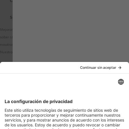
CERTIFICADOS DE CALIDAD
SOBRE WÜRTH MODYF
Mejoramos nuestros productos y publicidad utilizando Microsoft Clarity para
saber cómo utilizas nuestro sitio web. Al utilizar nuestra web, aceptas que
nosotros y Microsoft podamos recopilar y utilizar estos datos.
Nuestra
declaración de privacidad
tiene más detalles.
PAÍS / IDIOMA
MÉTODOS DE PAGO
SÍGANOS EN