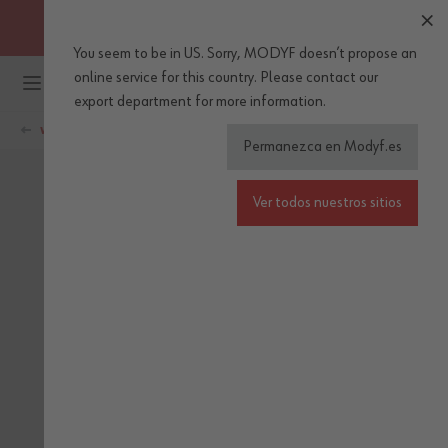
OBTENGA ENVÍOS GRATUITOS A PARTIR DE 30 EUROS DE
COMPRA (IVA incl.)
You seem to be in US. Sorry, MODYF doesn’t propose an
Ir al contenido
online service for this country.
Please
contact our
export department
for more information.
WÜRTH MODYF
Permanezca en Modyf.es
Ver todos nuestros sitios