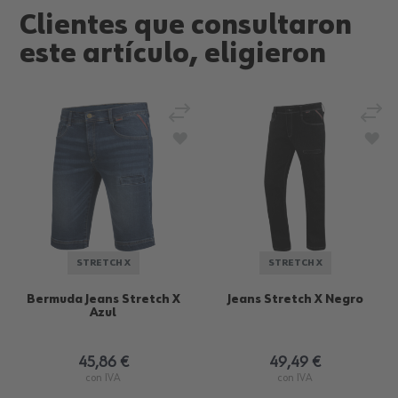
Clientes que consultaron
este artículo, eligieron
Añadir para comparar
Añad
Añadir a la Lista de Deseos
Aña
STRETCH X
STRETCH X
Bermuda Jeans Stretch X
Jeans Stretch X Negro
Azul
45,86 €
49,49 €
con IVA
con IVA