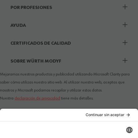
POR PROFESIONES
AYUDA
CERTIFICADOS DE CALIDAD
SOBRE WÜRTH MODYF
Mejoramos nuestros productos y publicidad utilizando Microsoft Clarity para
saber cómo utilizas nuestro sitio web. Al utilizar nuestra web, aceptas que
nosotros y Microsoft podamos recopilar y utilizar estos datos.
Nuestra
declaración de privacidad
tiene más detalles.
PAÍS / IDIOMA
MÉTODOS DE PAGO