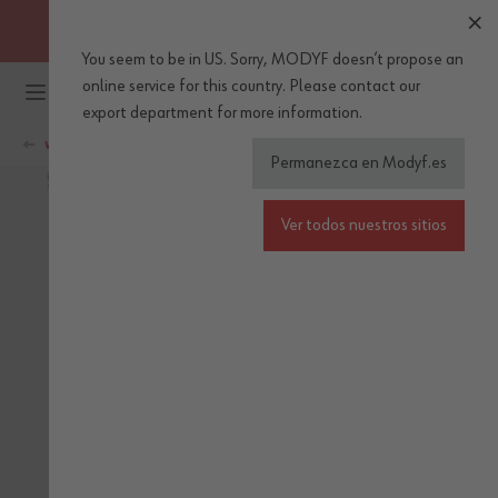
OBTENGA ENVÍOS GRATUITOS A PARTIR DE 30 EUROS DE
COMPRA (IVA incl.)
You seem to be in US. Sorry, MODYF doesn’t propose an
Ir al contenido
online service for this country.
Please
contact our
export department
for more information.
WÜRTH MODYF
Permanezca en Modyf.es
Ver todos nuestros sitios