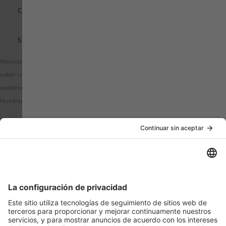
CERTIFICADOS DE CALIDAD
SOBRE WÜRTH MODYF
Mejoramos nuestros productos y publicidad utilizando Microsoft Clarity para
saber cómo utilizas nuestro sitio web. Al utilizar nuestra web, aceptas que
nosotros y Microsoft podamos recopilar y utilizar estos datos.
Nuestra
declaración de privacidad
tiene más detalles.
PAÍS / IDIOMA
MÉTODOS DE PAGO